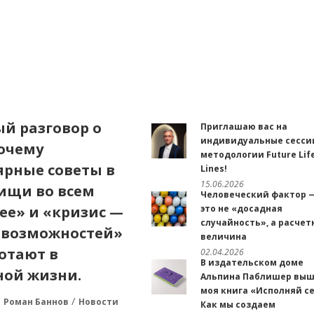
й разговор о
Приглашаю вас на
индивидуальные сесси
почему
методологии Future Lif
ярные советы в
Lines!
15.06.2026
«ищи во всем
Человеческий фактор 
ее» и «кризис —
это не «досадная
случайность», а расчет
 возможностей»
величина
отают в
02.04.2026
В издательском доме
ной жизни.
Альпина Паблишер вы
моя книга «Исполняй се
Роман Баннов
Новости
Как мы создаем