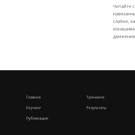
Читайте с
навязанны
слабее, к
изнашива
движение.
Главное
Тренинги
Коучинг
Результаты
Публикации