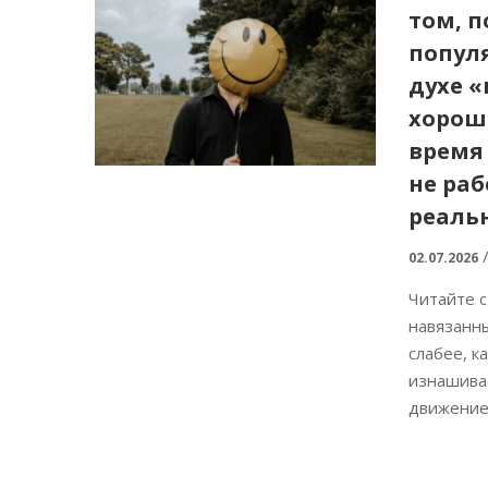
том, 
попул
духе 
хорош
время
не раб
реаль
02.07.2026
Читайте с
навязанны
слабее, к
изнашива
движение.