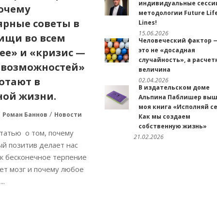
индивидуальные сесси
почему
методологии Future Lif
ярные советы в
Lines!
15.06.2026
«ищи во всем
Человеческий фактор 
ее» и «кризис —
это не «досадная
случайность», а расчет
 возможностей»
величина
отают в
02.04.2026
В издательском доме
ной жизни.
Альпина Паблишер вы
моя книга «Исполняй се
Роман Баннов
Новости
Как мы создаем
собственную жизнь»
татью о том, почему
21.02.2026
й позитив делает нас
ак бесконечное терпение
ет мозг и почему любое
..