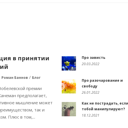
ция в принятии
Про зависть
20.03.2022
ний
Роман Баннов
Блог
Про разочарование и
свободу
Нобелевской премии
26.01.2022
Канеман предполагает,
итивное мышление может
Как не пострадать, есл
тобой манипулируют?
преимуществом, так и
18.12.2021
м. Плюс в том,...