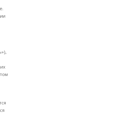
е.
ции
»),
ших
этом
тся
ся