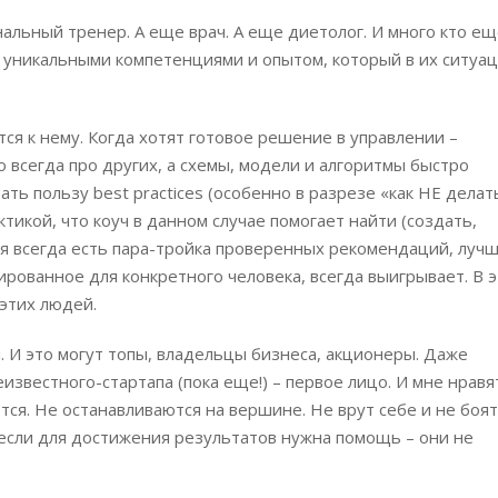
льный тренер. А еще врач. А еще диетолог. И много кто ещ
с уникальными компетенциями и опытом, который в их ситуа
я к нему. Когда хотят готовое решение в управлении –
то всегда про других, а схемы, модели и алгоритмы быстро
ть пользу best practices (особенно в разрезе «как НЕ делать
тикой, что коуч в данном случае помогает найти (создать,
ня всегда есть пара-тройка проверенных рекомендаций, луч
ированное для конкретного человека, всегда выигрывает. В 
 этих людей.
и. И это могут топы, владельцы бизнеса, акционеры. Даже
звестного-стартапа (пока еще!) – первое лицо. И мне нравя
ются. Не останавливаются на вершине. Не врут себе и не боят
о если для достижения результатов нужна помощь – они не