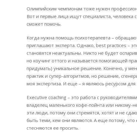
Олимпийским чемпионам тоже нужен профессиона
Вот и первые лица ищут специалиста, человека 
сможет помочь.
Когда нужна помощь психотерапевта – обращаютс
приглашают эксперта. Однако, best practices – э
становятся неактуальны. Никто не будет оспарива
но коучинг оттого и называется помогающей прак
придумать) уникальное решение. Конечно, у ме
практик и супер-алгоритмов, но решение, сгенер
моя экспертиза. И еще – я являюсь ресурсом для
Executive coaching – это работа с руководителям
владелец маленького кофе-пойнта или никому-неи
эти люди, потому они стремятся, хотят и не сда
быть теми, кем они являются. А еще потому, чт
стесняются ее просить.