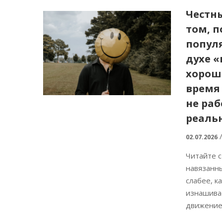
Честны
том, 
попул
духе 
хорош
время
не раб
реаль
02.07.2026
Читайте с
навязанны
слабее, к
изнашива
движение.