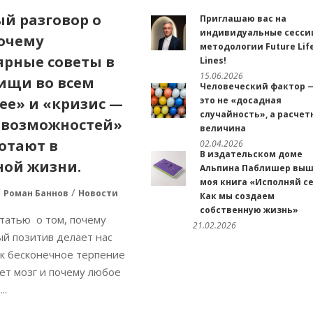
й разговор о
Приглашаю вас на
индивидуальные сесси
почему
методологии Future Lif
ярные советы в
Lines!
15.06.2026
«ищи во всем
Человеческий фактор 
ее» и «кризис —
это не «досадная
случайность», а расчет
 возможностей»
величина
отают в
02.04.2026
В издательском доме
ной жизни.
Альпина Паблишер вы
моя книга «Исполняй се
Роман Баннов
Новости
Как мы создаем
собственную жизнь»
татью о том, почему
21.02.2026
й позитив делает нас
ак бесконечное терпение
ет мозг и почему любое
..