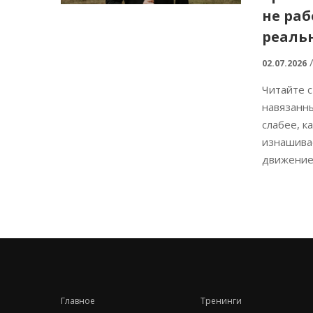
не раб
реаль
02.07.2026
Читайте с
навязанны
слабее, к
изнашива
движение.
Главное
Тренинги