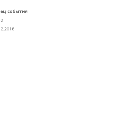
нец события
00
12.2018