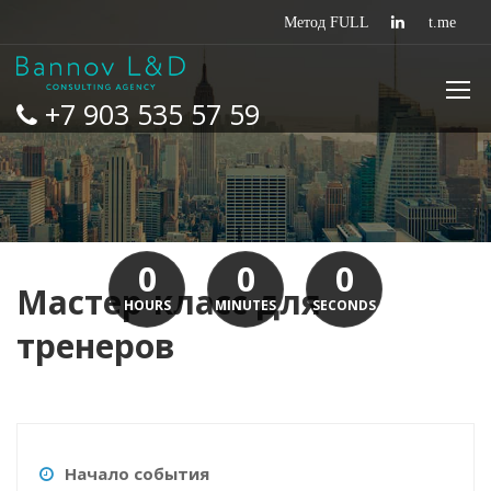
+7 903 535 57 59
0
0
0
Мастер-класс для
HOURS
MINUTES
SECONDS
тренеров
Начало события